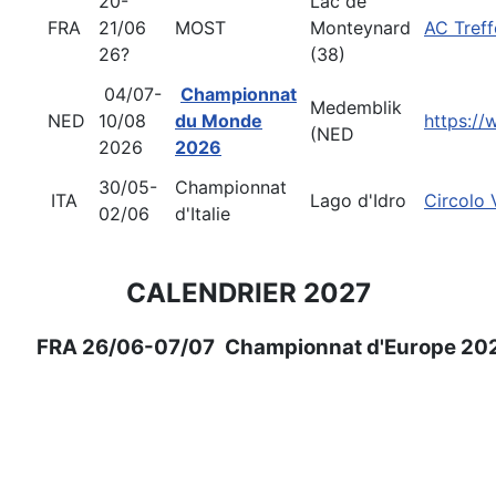
20-
Lac de
FRA
21/06
MOST
Monteynard
AC Treff
26?
(38)
04/07-
Championnat
Medemblik
NED
10/08
du Monde
https://
(NED
2026
2026
30/05-
Championnat
ITA
Lago d'Idro
Circolo 
02/06
d'Italie
CALENDRIER 2027
FRA
26/06-07/07
Championnat d'Europe 20