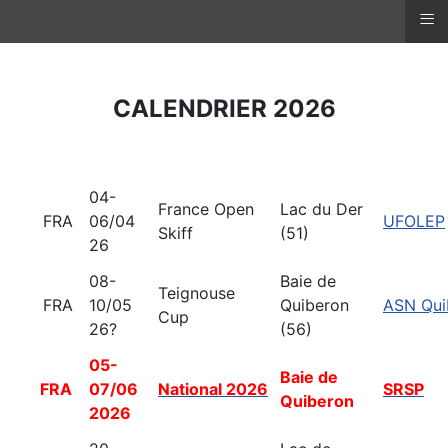
≡
CALENDRIER 2026
04-
France Open
Lac du Der
FRA
06/04
UFOLEP
Skiff
(51)
26
08-
Baie de
Teignouse
FRA
10/05
Quiberon
ASN Qui
Cup
26?
(56)
05-
Baie de
FRA
07/06
National 2026
SRSP
Quiberon
2026