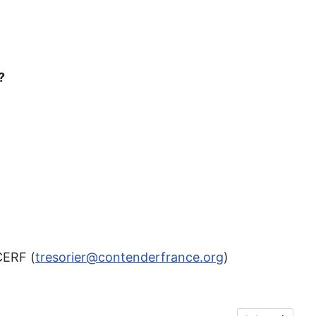
?
CERF (
tresorier@contenderfrance.org
)